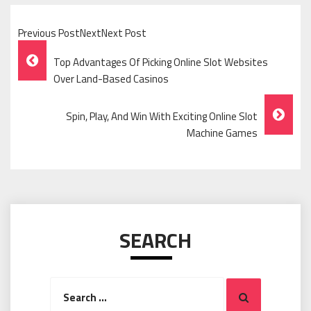
Previous PostNextNext Post
Post
Top Advantages Of Picking Online Slot Websites
Navigation
Over Land-Based Casinos
Spin, Play, And Win With Exciting Online Slot
Machine Games
SEARCH
Search
Search
for: