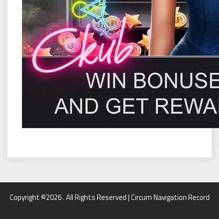
Copyright ©2026 . All Rights Reserved | Circum Navigation Record