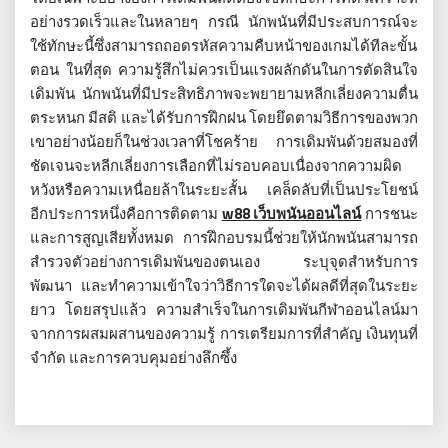
อย่างรวดเร็วและในหลายๆ กรณี นักพนันที่มีประสบการณ์จะ
ใช้ทักษะนี้ซึ่งสามารถถอดรหัสความคืบหน้าของเกมได้ทีละขั้น
ตอน ในที่สุด ความรู้สึกไม่ควรเป็นแรงผลักดันในการตัดสินใจ
เดิมพัน นักพนันที่มีประสิทธิภาพจะพยายามหลีกเลี่ยงความตื่น
ตระหนก มีสติ และได้รับการฝึกฝน โดยยึดตามวิธีการของพวก
เขาอย่างน้อยก็ในช่วงเวลาที่โชคร้าย การเดิมพันด้วยสมองที่
ชัดเจนจะหลีกเลี่ยงการเลือกที่ไม่รอบคอบเนื่องจากความผิด
หวังหรือความเหนื่อยล้าในระยะสั้น เคล็ดลับที่เป็นประโยชน์
อีกประการหนึ่งคือการติดตาม
w88 เว็บพนันออนไลน์
การชนะ
และการสูญเสียทั้งหมด การฝึกอบรมนี้ช่วยให้นักพนันสามารถ
สำรวจตัวอย่างการเดิมพันของตนเอง ระบุจุดสำหรับการ
พัฒนา และทำความเข้าใจว่าวิธีการใดจะได้ผลดีที่สุดในระยะ
ยาว โดยสรุปแล้ว ความสำเร็จในการเดิมพันกีฬาออนไลน์มา
จากการผสมผสานของความรู้ การเตรียมการที่สำคัญ เงินทุนที่
จำกัด และการควบคุมอย่างลึกซึ้ง