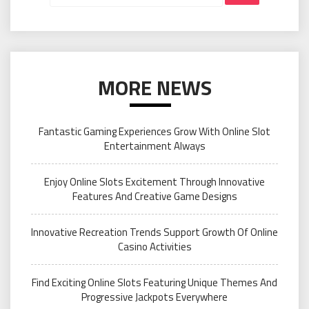
MORE NEWS
Fantastic Gaming Experiences Grow With Online Slot
Entertainment Always
Enjoy Online Slots Excitement Through Innovative
Features And Creative Game Designs
Innovative Recreation Trends Support Growth Of Online
Casino Activities
Find Exciting Online Slots Featuring Unique Themes And
Progressive Jackpots Everywhere