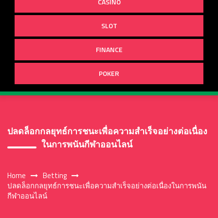
CASINO
SLOT
FINANCE
POKER
ปลดล็อกกลยุทธ์การชนะเพื่อความสำเร็จอย่างต่อเนื่อง
ในการพนันกีฬาออนไลน์
Home
Betting
ปลดล็อกกลยุทธ์การชนะเพื่อความสำเร็จอย่างต่อเนื่องในการพนัน
กีฬาออนไลน์