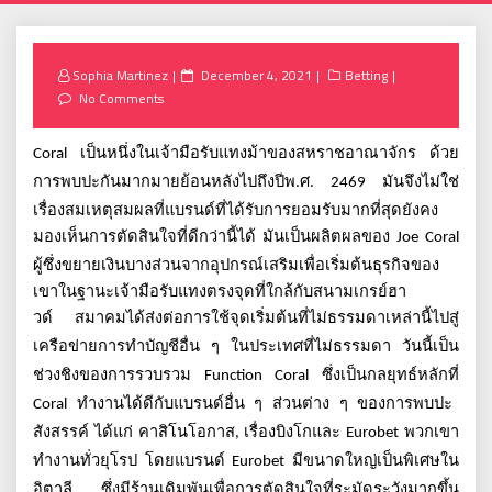
Posted
Sophia Martinez
December 4, 2021
Betting
on
No Comments
เป็นหนึ่งในเจ้ามือรับแทงม้าของสหราชอาณาจักร
ด้วย
Coral
การพบปะกันมากมายย้อนหลังไปถึงปีพ
ศ
มันจึงไม่ใช่
.
. 2469
เรื่องสมเหตุสมผลที่แบรนด์ที่ได้รับการยอมรับมากที่สุดยังคง
มองเห็นการตัดสินใจที่ดีกว่านี้ได้
มันเป็นผลิตผลของ
Joe Coral
ผู้ซึ่งขยายเงินบางส่วนจากอุปกรณ์เสริมเพื่อเริ่มต้นธุรกิจของ
เขาในฐานะเจ้ามือรับแทงตรงจุดที่ใกล้กับสนามเกรย์ฮา
วด์
สมาคมได้ส่งต่อการใช้จุดเริ่มต้นที่ไม่ธรรมดาเหล่านี้ไปสู่
เครือข่ายการทำบัญชีอื่น
ๆ
ในประเทศที่ไม่ธรรมดา
วันนี้เป็น
ช่วงชิงของการรวบรวม
ซึ่งเป็นกลยุทธ์หลักที่
Function Coral
ทำงานได้ดีกับแบรนด์อื่น
ๆ
ส่วนต่าง
ๆ
ของการพบปะ
Coral
สังสรรค์
ได้แก่
คาสิโนโอกาส
เรื่องบิงโกและ
พวกเขา
,
Eurobet
ทำงานทั่วยุโรป
โดยแบรนด์
มีขนาดใหญ่เป็นพิเศษใน
Eurobet
อิตาลี
ซึ่งมีร้านเดิมพันเพื่อการตัดสินใจที่ระมัดระวังมากขึ้น