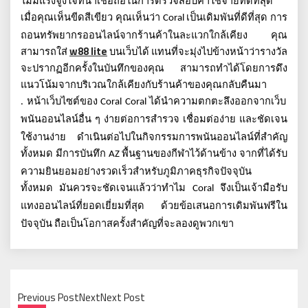
ไม่มีแรงจูงใจที่น่าเชื่อถือในการตรวจสอบค่าใช้จ่ายที่ดีที่สุด
เมื่อคุณเห็นขีดสีเขียว
คุณเห็นว่า
เป็นเดิมพันที่ดีที่สุด
การ
Coral
ถอนทรัพยากรออนไลน์จากร้านค้าในละแวกใกล้เคียง
คุณ
w88 lite
สามารถใส่
บนเว็บได้
แทนที่จะมุ่งไปข้างหน้าว่ารางวัล
จะปรากฏอีกครั้งในบันทึกของคุณ
สามารถทำได้โดยการดึง
แนวโน้มจากบริเวณใกล้เคียงกับร้านค้าของคุณกลับคืนมา
หน้าเว็บไซต์ของ
ได้นำความตกตะลึงออกจากเว็บ
.
Coral Coral
พนันออนไลน์อื่น
ๆ
ง่ายต่อการสำรวจ
เชื่อมต่อง่าย
และชัดเจน
ใช้งานง่าย
ดำเนินต่อไปในกิจกรรมการพนันออนไลน์ที่สำคัญ
ทั้งหมด
มีการบันทึก
พื้นฐานของกีฬาไว้ด้านข้าง
จากที่ได้รับ
AZ
ความยินยอมอย่างรวดเร็วสำหรับภูมิภาคธุรกิจปัจจุบัน
ทั้งหมด
มันควรจะชัดเจนแล้วว่าทำไม
จึงเป็นเจ้ามือรับ
Coral
แทงออนไลน์ที่ยอดเยี่ยมที่สุด
ด้วยข้อเสนอการเดิมพันฟรีใน
ปัจจุบัน
ถือเป็นโอกาสครั้งสำคัญที่จะลองดูพวกเขา
Previous PostNextNext Post