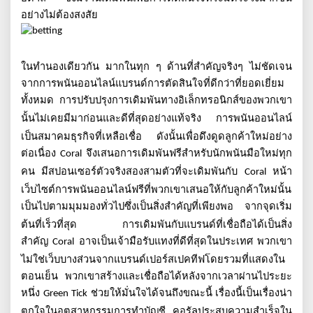
อย่างไม่ต้องสงสัย
ในทำนองเดียวกัน
มากในทุก
ๆ
ด้านที่สำคัญจริงๆ
ไม่ชัดเจน
จากการพนันออนไลน์แบรนด์การตัดสินใจที่ดีกว่าที่ยอดเยี่ยม
ทั้งหมด
การปรับปรุงการเดิมพันทางอิเล็กทรอนิกส์ของพวกเขา
นั้นไม่เคยมีมาก่อนและดีที่สุดอย่างแท้จริง
การพนันออนไลน์
เป็นสมาคมธุรกิจที่เหลือเชื่อ
ดังนั้นเพื่อดึงดูดลูกค้าใหม่อย่าง
ต่อเนื่อง
จึงเสนอการเดิมพันฟรีสำหรับนักพนันมือใหม่ทุก
Coral
คน
มีสปอนเซอร์ตัวจริงสองสามตัวที่จะเดิมพันกับ
หน้า
Coral
เว็บไซต์การพนันออนไลน์ฟรีที่พวกเขาเสนอให้กับลูกค้าใหม่นั้น
เป็นไปตามมุมมองทั่วไปซึ่งเป็นสิ่งสำคัญที่เพียงพอ
จากจุดเริ่ม
ต้นที่เร็วที่สุด
การเดิมพันกับแบรนด์ที่เชื่อถือได้เป็นสิ่ง
สำคัญ
อาจเป็นเจ้ามือรับแทงที่ดีที่สุดในประเทศ
พวกเขา
Coral
ไม่ใช่เว็บบางส่วนจากแบรนด์เปอร์สเปคทีฟโดยรวมที่แสดงใน
ตอนเย็น
พวกเขาสร้างและเชื่อถือได้หลังจากเวลาผ่านไประยะ
หนึ่ง
ช่วยให้มั่นใจได้จนถึงขณะนี้
เรื่องนี้เป็นเรื่องน่า
Green Tick
ตกใจในอุตสาหกรรมการทำบัญชี
คอรัลประสบความสำเร็จใน