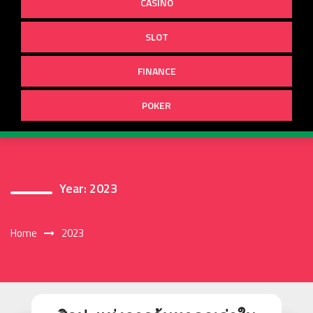
CASINO
SLOT
FINANCE
POKER
Year:
2023
Home
2023