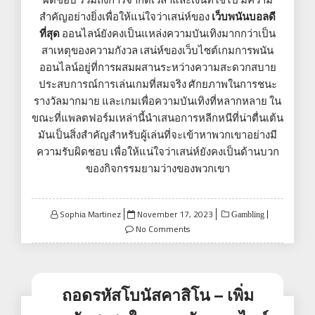
สำคัญอย่างยิ่งเพื่อให้แน่ใจว่าเสน่ห์ของ
เว็บพนันบอลดี
ที่สุด
ออนไลน์ยังคงเป็นแหล่งความบันเทิงมากกว่าเป็น
สาเหตุของความกังวล เสน่ห์ของเว็บไซต์เกมการพนัน
ออนไลน์อยู่ที่การผสมผสานระหว่างความสะดวกสบาย
ประสบการณ์การเล่นเกมที่สมจริง ศักยภาพในการชนะ
รางวัลมากมาย และเกมเพื่อความบันเทิงที่หลากหลาย ใน
ขณะที่แพลตฟอร์มเหล่านี้นำเสนอการหลีกหนีที่น่าตื่นเต้น
มันเป็นสิ่งสำคัญสำหรับผู้เล่นที่จะเข้าหาพวกเขาอย่างมี
ความรับผิดชอบ เพื่อให้แน่ใจว่าเสน่ห์ยังคงเป็นด้านบวก
ของกิจกรรมยามว่างของพวกเขา
Posted
Sophia Martinez
November 17, 2023
Gambling
on
No Comments
ถอดรหัสโบนัสคาสิโน – เพิ่ม