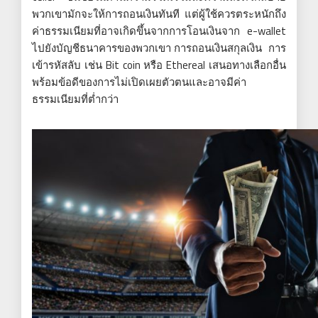
พวกเขามักจะให้การถอนเงินทันที แต่ผู้ใช้ควรตระหนักถึง
ค่าธรรมเนียมที่อาจเกิดขึ้นจากการโอนเงินจาก e-wallet
ไปยังบัญชีธนาคารของพวกเขา การถอนเงินสกุลเงิน การ
เข้ารหัสลับ เช่น Bit coin หรือ Ethereal เสนอทางเลือกอื่น
พร้อมข้อดีของการไม่เปิดเผยตัวตนและอาจมีค่า
ธรรมเนียมที่ต่ำกว่า