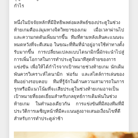
กำไร
หนึ่งในปัจจัยหลักที่มีอิทธิพลต่อผลลัพธ์ของประตูในช่วง
ท้ายเกมคือแง่มุมทางจิตวิทยาของเกม เมื่อเวลาผ่านไป
และความกดดันเพิ่มมากขึ้น ทีมที่ตามหลังเส้นคะแนนจะ
หมดหวังที่จะตีเสมอ ในขณะที่ทีมที่นำอยู่อาจใช้ท่าทางตั้ง
รับมากขึ้น การเปลี่ยนแปลงแบบไดนามิกนี้มักจะนำไปสู่
การเพิ่มโอกาสในการทำประตูในนาทีสุดท้ายของการ
แข่งขัน เพื่อให้ได้กำไรจากเป้าหมายช่วงท้ายเกม นักเดิม
พันควรวิเคราะห์ไดนามิก ฟอร์ม และสไตล์การเล่นของ
ทีมอย่างรอบคอบ ทีมที่รู้จักในด้านความสามารถในการ
รุกหรือมีแนวโน้มที่จะเสียประตูในช่วงท้ายเกมอาจเป็น
เป้าหมายที่ยอดเยี่ยมสำหรับกลยุทธ์การเดิมพันในช่วง
ท้ายเกม ในทำนองเดียวกัน การแข่งขันที่มีสองทีมที่มี
ประวัติการเผชิญหน้าที่มีคะแนนสูงอาจเสนอเงื่อนไขที่ดี
สำหรับการทำประตูล่าช้า