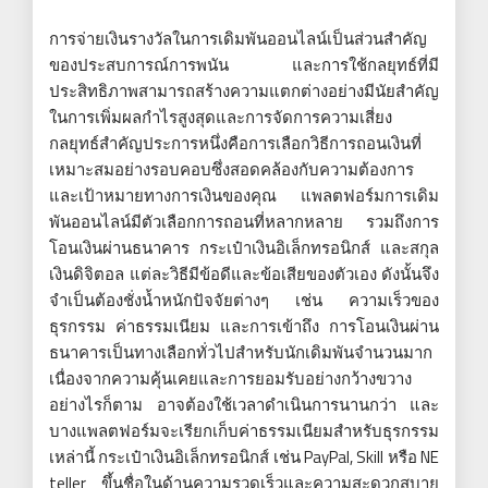
การจ่ายเงินรางวัลในการเดิมพันออนไลน์เป็นส่วนสำคัญ
ของประสบการณ์การพนัน และการใช้กลยุทธ์ที่มี
ประสิทธิภาพสามารถสร้างความแตกต่างอย่างมีนัยสำคัญ
ในการเพิ่มผลกำไรสูงสุดและการจัดการความเสี่ยง
กลยุทธ์สำคัญประการหนึ่งคือการเลือกวิธีการถอนเงินที่
เหมาะสมอย่างรอบคอบซึ่งสอดคล้องกับความต้องการ
และเป้าหมายทางการเงินของคุณ แพลตฟอร์มการเดิม
พันออนไลน์มีตัวเลือกการถอนที่หลากหลาย รวมถึงการ
โอนเงินผ่านธนาคาร กระเป๋าเงินอิเล็กทรอนิกส์ และสกุล
เงินดิจิตอล แต่ละวิธีมีข้อดีและข้อเสียของตัวเอง ดังนั้นจึง
จำเป็นต้องชั่งน้ำหนักปัจจัยต่างๆ เช่น ความเร็วของ
ธุรกรรม ค่าธรรมเนียม และการเข้าถึง การโอนเงินผ่าน
ธนาคารเป็นทางเลือกทั่วไปสำหรับนักเดิมพันจำนวนมาก
เนื่องจากความคุ้นเคยและการยอมรับอย่างกว้างขวาง
อย่างไรก็ตาม อาจต้องใช้เวลาดำเนินการนานกว่า และ
บางแพลตฟอร์มจะเรียกเก็บค่าธรรมเนียมสำหรับธุรกรรม
เหล่านี้ กระเป๋าเงินอิเล็กทรอนิกส์ เช่น PayPal, Skill หรือ NE
teller ขึ้นชื่อในด้านความรวดเร็วและความสะดวกสบาย