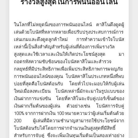
รางวัลสูงสุดในการพนันออนไลน์
ในโลกที่ไม่หยุดนิ่งของการพนันออนไลน์ คาสิโนดึงดูดผู้
เล่นด้วยโบนัสที่หลากหลายเพื่อปรับปรุงประสบการณ์การ
เล่นเกมและดึงดูดลูกค้าใหม่ การทำความเข้าใจโบนัส
เหล่านี้เป็นสิ่งสำคัญสำหรับผู้เล่นที่ต้องการเพิ่มรางวัล
สูงสุดและใช้เวลาและเงินให้เกิดประโยชน์สูงสุด มา
ถอดรหัสความซับซ้อนของโบนัสคาสิโนและสำรวจ
กลยุทธ์ที่มีประสิทธิภาพเพื่อเพิ่มประสิทธิภาพการผจญภัย
การพนันออนไลน์ของคุณ โบนัสคาสิโนประเภทหนึ่งที่พบ
บ่อยที่สุดคือโบนัสต้อนรับ โดยทั่วไปจะมอบให้กับผู้เล่น
ใหม่เมื่อลงทะเบียน โบนัสเหล่านี้มักจะมาในรูปแบบของ
เงินฝากการแข่งขัน โดยที่คาสิโนจะจับคู่เปอร์เซ็นต์ของ
เงินฝากเริ่มต้นของผู้เล่น ตัวอย่างเช่น โบนัสการจับคู่
100% จากการฝากเงิน 100 หมายความว่าผู้เล่นเริ่มต้นด้วย
200 ผู้เล่นที่มีความชำนาญสามารถใช้ประโยชน์จาก
โบนัสต้อนรับได้โดยการฝากจำนวนเงินสูงสุดที่มีสิทธิ์
สำหรับการจับคู่ ซึ่งจะเพิ่มเงินทุนเริ่มต้นเป็นสองเท่าอย่าง