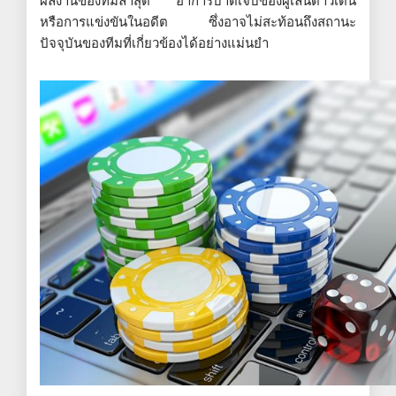
ผลงานของทีมล่าสุด อาการบาดเจ็บของผู้เล่นดาวเด่น
หรือการแข่งขันในอดีต ซึ่งอาจไม่สะท้อนถึงสถานะ
ปัจจุบันของทีมที่เกี่ยวข้องได้อย่างแม่นยำ