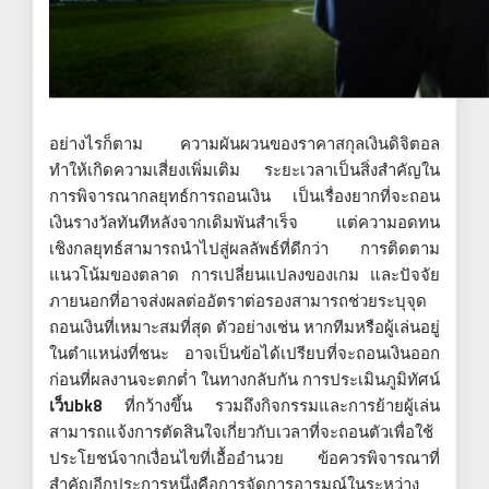
อย่างไรก็ตาม ความผันผวนของราคาสกุลเงินดิจิตอล
ทำให้เกิดความเสี่ยงเพิ่มเติม ระยะเวลาเป็นสิ่งสำคัญใน
การพิจารณากลยุทธ์การถอนเงิน เป็นเรื่องยากที่จะถอน
เงินรางวัลทันทีหลังจากเดิมพันสำเร็จ แต่ความอดทน
เชิงกลยุทธ์สามารถนำไปสู่ผลลัพธ์ที่ดีกว่า การติดตาม
แนวโน้มของตลาด การเปลี่ยนแปลงของเกม และปัจจัย
ภายนอกที่อาจส่งผลต่ออัตราต่อรองสามารถช่วยระบุจุด
ถอนเงินที่เหมาะสมที่สุด ตัวอย่างเช่น หากทีมหรือผู้เล่นอยู่
ในตำแหน่งที่ชนะ อาจเป็นข้อได้เปรียบที่จะถอนเงินออก
ก่อนที่ผลงานจะตกต่ำ ในทางกลับกัน การประเมินภูมิทัศน์
เว็บbk8
ที่กว้างขึ้น รวมถึงกิจกรรมและการย้ายผู้เล่น
สามารถแจ้งการตัดสินใจเกี่ยวกับเวลาที่จะถอนตัวเพื่อใช้
ประโยชน์จากเงื่อนไขที่เอื้ออำนวย ข้อควรพิจารณาที่
สำคัญอีกประการหนึ่งคือการจัดการอารมณ์ในระหว่าง