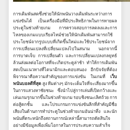
การเดิมพันสดซึ่งช่วยให้นักพนันวางเดิมพันระหว่างการ
แข่งขันได้ เป็นเครื่องมือที่มีประสิทธิภาพในการทายผล
ประตูในช่วงท้ายเกม การตรวจสอบการลดลงและการ
ไหลของเกมแบบเรียลไทม์ช่วยให้นักเดิมพันสามารถใช้
ประโยชน์จากรูปแบบที่เกิดขึ้นใหม่และใช้ประโยชน์จาก
การเปลี่ยนแปลงที่เปลี่ยนแปลงไปในสนาม นอกจากนี้
การบาดเจ็บ การเปลี่ยนตัว และการเปลี่ยนแปลงกลยุทธ์
ล้วนส่งผลต่อโอกาสที่จะเกิดประตูล่าช้า ทำให้การเดิมพัน
สดเป็นแนวทางที่ไดนามิกและตอบสนอง อีกปัจจัยที่ต้อง
พิจารณาคือความสำคัญของการแข่งขัน ในเกมที่
เว็บ
พนันบอลดีที่สุด
สูง ทีมต่างๆ มักจะเต็มใจที่จะเสี่ยงมากขึ้น
ในการแสวงหาชัยชนะ ซึ่งนำไปสู่การเล่นที่เปิดกว้างและ
เล่นเกมรุกมากขึ้นในช่วงท้ายเกม รอบชิงชนะเลิศถ้วย การ
ต่อสู้ตกชั้น และโปรแกรมการแข่งขันลีกที่สำคัญมีชื่อ
เสียงในด้านการทำประตูในช่วงท้ายเกมอันน่าทึ่ง และนัก
พนันที่ตระหนักถึงสถานการณ์เหล่านี้สามารถตัดสินใจ
อย่างมีข้อมูลเพื่อเพิ่มโอกาสในการประสบความสำเร็จ