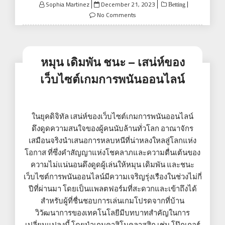
Posted
Sophia Martinez
December 21, 2023
Betting
on
No Comments
หมุน เดิมพัน ชนะ – เสน่ห์ของ
เว็บไซต์เกมการพนันออนไลน์
ในยุคดิจิทัล เสน่ห์ของเว็บไซต์เกมการพนันออนไลน์
ดึงดูดความสนใจของผู้คนนับล้านทั่วโลก อาณาจักร
เสมือนจริงนำเสนอการหลบหนีที่น่าหลงใหลสู่โลกแห่ง
โอกาส ที่ซึ่งคำสัญญาแห่งโชคลาภและความตื่นเต้นของ
ความไม่แน่นอนดึงดูดผู้เล่นให้หมุน เดิมพัน และชนะ
เว็บไซต์การพนันออนไลน์มีความเจริญรุ่งเรืองในช่วงไม่กี่
ปีที่ผ่านมา โดยเป็นแพลตฟอร์มที่สะดวกและเข้าถึงได้
สำหรับผู้ที่ชื่นชอบการเล่นเกมโปรดจากที่บ้าน
วิวัฒนาการของเทคโนโลยีมีบทบาทสำคัญในการ
เปลี่ยนแปลงนี้ โดยนำเกมคาสิโนคลาสสิก เช่น โป๊กเกอร์