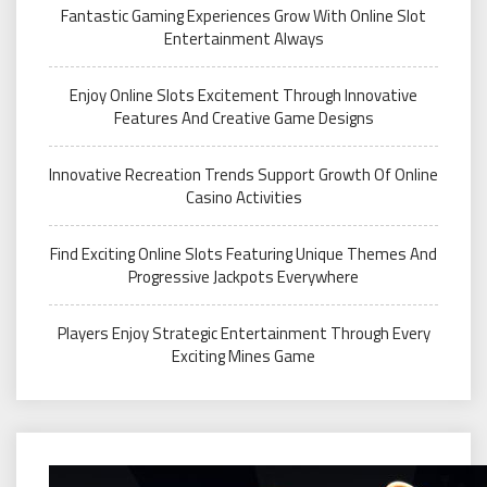
Fantastic Gaming Experiences Grow With Online Slot
Entertainment Always
Enjoy Online Slots Excitement Through Innovative
Features And Creative Game Designs
Innovative Recreation Trends Support Growth Of Online
Casino Activities
Find Exciting Online Slots Featuring Unique Themes And
Progressive Jackpots Everywhere
Players Enjoy Strategic Entertainment Through Every
Exciting Mines Game