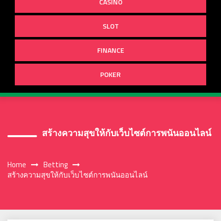
CASINO
SLOT
FINANCE
POKER
สร้างความสุขให้กับเว็บไซต์การพนันออนไลน์
Home
Betting
สร้างความสุขให้กับเว็บไซต์การพนันออนไลน์