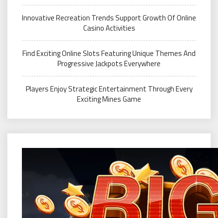
Innovative Recreation Trends Support Growth Of Online
Casino Activities
Find Exciting Online Slots Featuring Unique Themes And
Progressive Jackpots Everywhere
Players Enjoy Strategic Entertainment Through Every
Exciting Mines Game