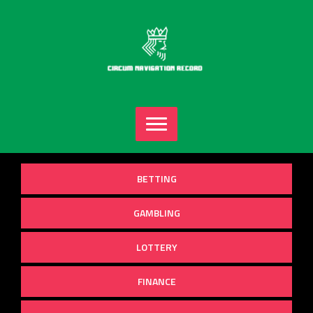
Skip
to
content
BETTING
GAMBLING
LOTTERY
FINANCE