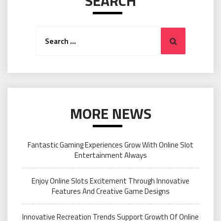
SEARCH
Search
Search
for:
MORE NEWS
Fantastic Gaming Experiences Grow With Online Slot
Entertainment Always
Enjoy Online Slots Excitement Through Innovative
Features And Creative Game Designs
Innovative Recreation Trends Support Growth Of Online