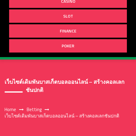
CASINO
SLOT
FINANCE
POKER
เว็บไซต์เดิมพันบาสเก็ตบอลออนไลน์ – สร้างคอลเลก
ชันปกติ
Home
Betting
เว็บไซต์เดิมพันบาสเก็ตบอลออนไลน์ – สร้างคอลเลกชันปกติ