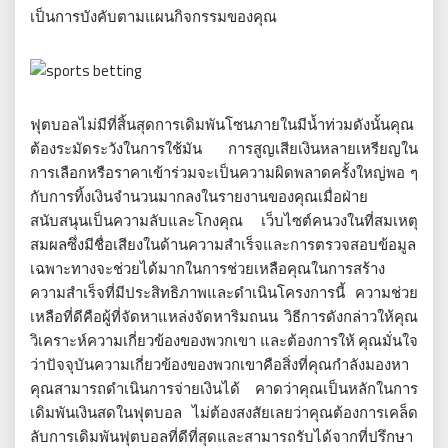
เป็นการบังคับตามแผนกิจกรรมของคุณ
ฟุตบอลไม่มีที่สิ้นสุดการเดิมพันโซนภายในมีน้ำท่วมดังนั้นคุณ
ต้องระมัดระวังในการใช้มัน การสูญเสียเงินหลายเหรียญใน
การเลือกหรือราคาเข้าร่วมจะเป็นความผิดพลาดครั้งใหญ่พอ ๆ
กับการทิ้งเงินจำนวนมากลงในรายงานของคุณเมื่อฝ่าย
สนับสนุนเป็นความลับและโกงคุณ เว็บไซต์คนวงในที่สมเหตุ
สมผลซึ่งมีชื่อเสียงในด้านความสำเร็จและการตรวจสอบข้อมูล
เฉพาะทางจะช่วยได้มากในการช่วยเหลือคุณในการสร้าง
ความสำเร็จที่มีประสิทธิภาพและดำเนินโครงการนี้ ความช่วย
เหลือที่ดีคือผู้ที่จัดหาแหล่งจัดหาริมถนน วิธีการดังกล่าวให้คุณ
วิเคราะห์ความเกี่ยวข้องของพวกเขา และต้องการให้ คุณมั่นใจ
ว่าปัจจุบันความเกี่ยวข้องของพวกเขาคือสิ่งที่คุณกำลังมองหา
คุณสามารถดำเนินการจ่ายเงินได้ คาดว่าคุณเป็นหลักในการ
เดิมพันเงินสดในฟุตบอล ไม่ต้องสงสัยเลยว่าคุณต้องการเคล็ด
ลับการเดิมพันฟุตบอลที่ดีที่สุดและสามารถรับได้จากที่ปรึกษา