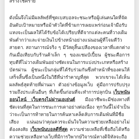
สร้างโชคร้าย
ดังนั้นจึงไม่มีผลลัพธ์ที่ชุดเบสบอลจะชนะหรือผู้เล่นคนใดที่จัด
อันดับเป้าหมายหรือม้าตัวใดที่ข้ามการเผยแพร่ก่อนเจ้ามือรับ
แทงจะเป็นผลให้ได้รับข้อได้เปรียบที่ดีจากแต่ละคนที่วางเดิม
พันต่ำกว่าและจ่ายเงินไปข้างหน้าอย่างแน่นอนผู้ที่โจมตีวัว
สายตา. สถานการณ์จริง ๆ มีวัสดุสิ้นเปลืองของเวลาที่แตกต่าง
กันเมื่อเทียบกับร้านค้าเล็ก ๆ ของแชมป์เปี้ยน ผู้ชนะคือการ
ทุบตีที่ไม่วางเดิมพันอย่างชัดเจนในการแบ่งประเภทหรือสร้าง
บัตรผ่าน ผู้ชนะเป็นกลุ่มที่ได้รับร่วมกันซึ่งทำหน้าที่ของตนให้
เสร็จสิ้นซึ่งเป็นหนึ่งในวิธีที่น่ารำคาญที่สุด พวกเขาจะได้เห็น
ผลลัพธ์สุดท้ายที่ผ่านมา ตัวอย่างข้อมูลเว็บ คู่มือการปรับปรุง
รวมถึงประเด็นอื่นๆ ที่เกิดขึ้นก่อนที่จะทำการปลุกปั่น
เว็บพนัน
ออนไลน์ เว็บตรงไม่ผ่านเอเย่นต์
มืออาชีพจะมีช่องทางที่
ชัดเจนที่สุดในการชนะการเดาอย่างต่อเนื่อง ทุกวันนี้ไม่จำเป็น
ว่าจะเป็นการท้าทายในการค้นหาเคล็ดลับการเดิมพันที่มีชื่อ
เสียง แน่นอนว่าคุณควรจะมั่นใจในความช่วยเหลืออย่างไม่
ต้องสงสัย
เว็บพนันบอลดีที่สุด
ความช่วยเหลือที่เชื่อถือได้หรือ
ความช่วยเหลือทางเว็บที่มีการวิพากษ์วิจารณ์ทางดิจิทัลจะถือ