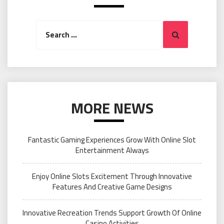
Search
Search
for:
MORE NEWS
Fantastic Gaming Experiences Grow With Online Slot
Entertainment Always
Enjoy Online Slots Excitement Through Innovative
Features And Creative Game Designs
Innovative Recreation Trends Support Growth Of Online
Casino Activities