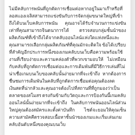
ไม่มีคลับการพนันที่ถูกตัดการเชื่อมต่อหากอยู่ในมาเก๊าหรือที่
ลอสแองเจลิสสามารถแข่งขันกับการจัดกลุ่มขนาดใหญ่ที่เข้า
ถึงได้บนเว็บคลับการพนัน คุณอาจได้รับจำนวนการแข่งขัน
เท่าที่คุณสามารถจินตนาการได้ ตรวจสอบกลุ่มชั้นนำของ
ผลิตภัณฑ์ที่เข้าถึงได้จากคลับออนไลน์แห่งใดแห่งหนึ่งและ
คุณสามารถเลือกกลุ่มผลิตภัณฑ์ที่คุณมักจะติดใจ ข้อได้เปรียบ
ที่สำคัญอีกประการหนึ่งของเกมคลับบนเว็บคือความพร้อมใช้
งานที่เรียบง่ายและความคล่องตัวที่พวกเขามอบให้ ไม่เหมือน
กับคลับที่ถูกตัดการเชื่อมต่อและการเดิมพันที่มีวิธีการเล่นที่ไม่
น่าเชื่อเกมบนเว็บของคลับนั้นง่ายมากที่จะเข้าถึง หากต้องการ
ชื่นชมการเดิมพันในคลับที่ถูกตัดการเชื่อมต่อคุณต้องลด
เงินสดที่น่ากลัวและคุณอาจต้องไปที่สถานที่ที่ถูกมองว่าเป็น
ตลาดของสโมสร ตรงกันข้ามกับวัตถุและการป้องกันนี้เกมคลับ
ออนไลน์นั้นง่ายมากที่จะเข้าถึง ในคลับการพนันออนไลน์ส่วน
ใหญ่คุณต้องสมัครและตั้งค่าบันทึก ไซต์จะยอมให้คุณเซ็น
ความสามัคคีตรวจสอบเนื้อหาชั้นนำของเกมและเริ่มเล่นเกม
คลับอันดับหนึ่งของคุณบนเว็บ