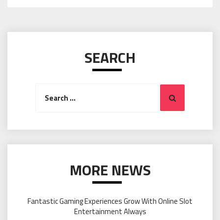
SEARCH
Search
Search
for:
MORE NEWS
Fantastic Gaming Experiences Grow With Online Slot
Entertainment Always