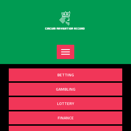
Skip
to
content
BETTING
GAMBLING
LOTTERY
FINANCE