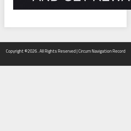
Copyright ©2026 . All Rights Reserved | Circum Navigation Record