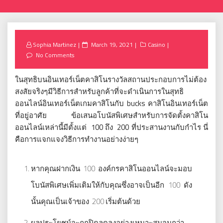
Posted
Sophia Martinez
March 19, 2021
Casino
on
No Comments
ในสุทธิบนอินเทอร์เน็ตคาสิโนรางวัลสถานประกอบการไม่ต้อง
สงสัยจริงๆมีวิธีการสำหรับลูกค้าที่จะดำเนินการในสุทธิ
ออนไลน์อินเทอร์เน็ตเกมคาสิโนกับ bucks คาสิโนอินเทอร์เน็ต
ที่อยู่อาศัย ข้อเสนอโบนัสพิเศษสำหรับการจัดตั้งคาสิโน
ออนไลน์เหล่านี้มีตั้งแต่ 100 ถึง 200 ที่ประสานงานกับกำไร นี่
คือการแจกแจงวิธีการทำงานอย่างง่ายๆ
หากคุณฝากเงิน 100 องค์กรคาสิโนออนไลน์จะมอบ
โบนัสพิเศษเพิ่มเติมให้กับคุณซึ่งอาจเป็นอีก 100 ดัง
นั้นคุณเป็นเจ้าของ 200 เริ่มต้นด้วย
ผลประโยชน์จะถูกปิดลดลงอย่างเหมาะสมจนกว่า