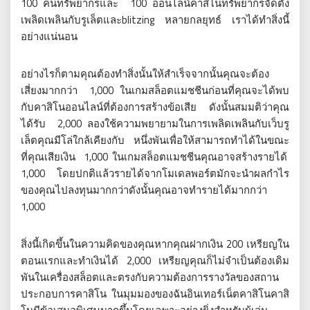
100 คนทรัพยากรและ 100 ออนไลน์คาสิโนทรัพยากรจัดตั้ง
เพลิดเพลินกับรูเล็ตและblitzing หลายกลยุทธ์ เราได้ทำสิ่งนี้
อย่างแน่นอน
อย่างไรก็ตามคุณต้องทำสิ่งนั้นให้สำเร็จจากนั้นคุณจะต้อง
เสี่ยงมากกว่า 1,000 ในเกมสล็อตแมชชีนก่อนที่คุณจะได้พบ
กับคาสิโนออนไลน์ที่ต้องการสร้างข้อเสีย ดังนั้นสมมติว่าคุณ
ได้รับ 2,000 ลองใช้ความพยายามในการเพลิดเพลินกับเว็บรู
เล็ตคุณมีโล่ใกล้เคียงกับ หนึ่งพันเพื่อให้สามารถทำได้ในขณะ
ที่คุณเสียเงิน 1,000 ในเกมสล็อตแมชชีนคุณอาจสร้างรายได้
1,000 โดยปกติแล้วรายได้จากโมเดลพอร์ตมักจะนำผลกำไร
ของคุณไปลงทุนมากกว่าดังนั้นคุณอาจทำรายได้มากกว่า
1,000
สิ่งนี้เกิดขึ้นในความคิดของคุณหากคุณฝากเงิน 200 เหรียญใน
ตอนแรกและทำเงินได้ 2,000 เหรียญคุณก็ไม่จำเป็นต้องเดิม
พันในเครื่องสล็อตและตรงกับความต้องการรางวัลของสถาน
ประกอบการคาสิโน ในมุมมองของฉันอินเทอร์เน็ตคาสิโนคาสิ