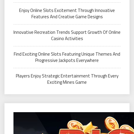
Enjoy Online Slots Excitement Through Innovative
Features And Creative Game Designs
Innovative Recreation Trends Support Growth Of Online
Casino Activities
Find Exciting Online Slots Featuring Unique Themes And
Progressive Jackpots Everywhere
Players Enjoy Strategic Entertainment Through Every
Exciting Mines Game