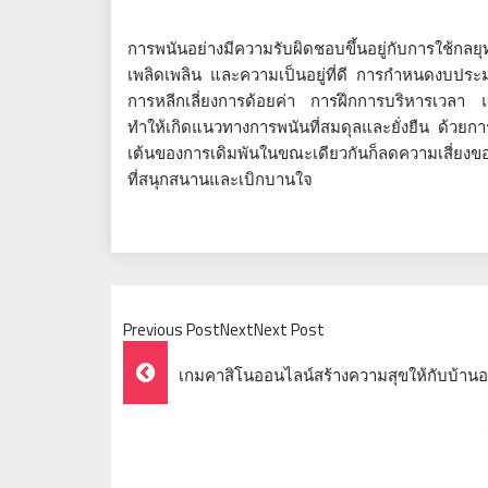
การพนันอย่างมีความรับผิดชอบขึ้นอยู่กับการใช
เพลิดเพลิน และความเป็นอยู่ที่ดี การกำหนดงบป
การหลีกเลี่ยงการด้อยค่า การฝึกการบริหารเวลา 
ทำให้เกิดแนวทางการพนันที่สมดุลและยั่งยืน ด้วยกา
เต้นของการเดิมพันในขณะเดียวกันก็ลดความเสี่ยงขอ
ที่สนุกสนานและเบิกบานใจ
Previous PostNextNext Post
Post
เกมคาสิโนออนไลน์สร้างความสุขให้กับบ้าน
Navigation