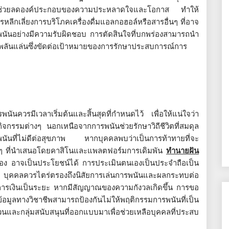
ช่วยลดองค์ประกอบของความประหลาดใจและโอกาส ทำให้
หลีกเลี่ยงการบริโภคเครื่องดื่มแอลกอฮอล์หรือสารอื่นๆ ที่อาจ
ารพนันอย่างมีความรับผิดชอบ การตัดสินใจที่บกพร่องสามารถนำ
หันพลันแล่นซึ่งขัดต่อเป้าหมายของการรักษาประสบการณ์การ
ันควรมีเวลาเริ่มต้นและสิ้นสุดที่กำหนดไว้ เพื่อให้แน่ใจว่า
กิจกรรมต่างๆ นอกเหนือจากการพนันช่วยรักษาวิถีชีวิตที่สมดุล
นันที่ไม่ดีต่อสุขภาพ หากบุคคลพบว่าเป็นการท้าทายที่จะ
อต่างๆ ที่นำเสนอโดยคาสิโนและแพลตฟอร์มการเดิมพัน
ทํานายฝัน
นเอง อาจเป็นประโยชน์ได้ การประเมินตนเองเป็นประจำถือเป็น
บุคคลควรไตร่ตรองถึงนิสัยการเล่นการพนันและผลกระทบต่อ
งการเงินเป็นระยะ หากมีสัญญาณของความกังวลเกิดขึ้น การขอ
ูลทางวิชาชีพสามารถป้องกันไม่ให้พฤติกรรมการพนันที่เป็น
ละกลุ่มสนับสนุนที่ออกแบบมาเพื่อช่วยเหลือบุคคลที่ประสบ