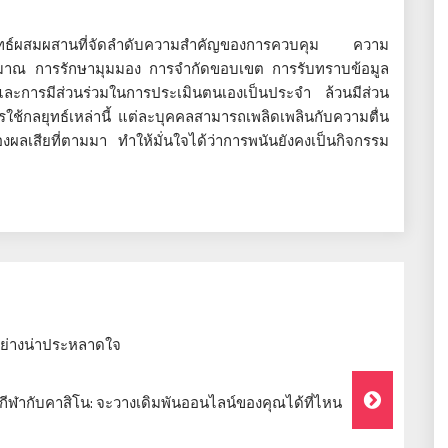
้กลยุทธ์ผสมผสานที่จัดลำดับความสำคัญของการควบคุม ความ
ระมาณ การรักษามุมมอง การจำกัดขอบเขต การรับทราบข้อมูล
และการมีส่วนร่วมในการประเมินตนเองเป็นประจำ ล้วนมีส่วน
รใช้กลยุทธ์เหล่านี้ แต่ละบุคคลสามารถเพลิดเพลินกับความตื่น
งผลเสียที่ตามมา ทำให้มั่นใจได้ว่าการพนันยังคงเป็นกิจกรรม
อย่างน่าประหลาดใจ
กีฬากับคาสิโน: จะวางเดิมพันออนไลน์ของคุณได้ที่ไหน