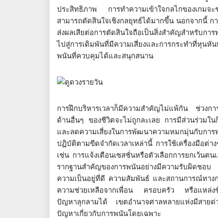
ประสิทธิภาพ การทำความเข้าใจกลไกของเกมจะ
สามารถตัดสินใจเชิงกลยุทธ์ได้มากขึ้น นอกจากนี้ การ
ส่งผลเสียต่อการตัดสินใจถือเป็นสิ่งสำคัญสำหรับก
ไปสู่การเดิมพันที่มีความเสี่ยงและการกระทำที่หุน
พนันที่ควบคุมได้และสนุกสนาน
การฝึกบริหารเวลาก็มีความสำคัญไม่แพ้กัน ช่วงการพน
ด้านอื่นๆ ของชีวิตจะไม่ถูกละเลย การมีส่วนร่วมใน
และลดความเสี่ยงในการพัฒนาความหมกมุ่นกับการพ
ปฏิบัติตามขีดจำกัดเวลาเหล่านี้ การใช้เครื่องมื
เช่น การแจ้งเตือนเซสชั่นหรือตัวเลือกการยกเว้นต
รากฐานสำคัญของการพนันอย่างมีความรับผิดชอบ 
ความเป็นอยู่ที่ดี ความสัมพันธ์ และสถานการณ์ทา
ความช่วยเหลือจากเพื่อน ครอบครัว หรือแหล่งข้อม
ปัญหาลุกลามได้ เขตอำนาจศาลหลายแห่งมีสายด่วนแ
ปัญหาเกี่ยวกับการพนันโดยเฉพาะ