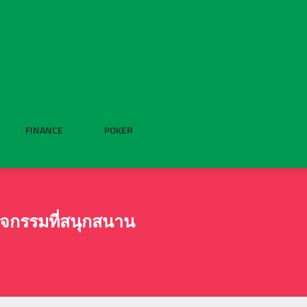
FINANCE
POKER
ิจกรรมที่สนุกสนาน