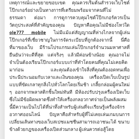
เหตุการณ์และขยายขอบเขต คุณควรเริ่มต้นสำรวจเว็บไซต์
โป๊กเกอร์อย่างเป็นทางการที่เตรียมพร้อมจากคนที่ไม่
ธรรมดา ต่อมา การดูการควบคุมไซต์โป๊กเกอร์ควรเป็น
วัตถุประสงค์ที่สำคัญของคุณ ปัญหาคือคุณไม่มีช่องโหว่ใด
ole777 mobile
ไม่มีแม้แต่สัญญาณที่ห่างไกลจากผู้เล่น
โป๊กเกอร์ที่เชี่ยวชาญในการจัดระเบียบที่ถูกต้องจากนี้ นี่คือ
ที่มาของเว็บ มีร้านโปรแกรมเล่นโป๊กเกอร์จำนวนมหาศาลที่
ยืนยันว่าจะดีที่สุด แต่จริงๆ แล้วมีค่อนข้างน้อย คุณอาจไม่
จำเป็นต้องเรียนโป๊กเกอร์แบบเก่าที่ทำโดยคนที่คุณไม่เคยคิด
มาก่อน และคุณต้องเข้าใจสิ่งที่คุณต้องอดทนเพื่อ
ประนีประนอมกับเวลาและเงินของคุณ เครื่องเปิดเว็บเป็นรูป
แบบที่ขัดเกลาทุกสิ่งไปทั่วโลกโดยเริ่มช้า เกลี้ยกล่อมผู้คนใหม่
ๆ ออกจากพลาสติกชิ้นใหม่ทันที มีห้องปรับปรุงเครื่องเปิดเว็บ
ซึ่งไม่มีข้อผิดพลาดซึ่งทำให้เครื่องกลอวกาศจ่ายเป็นพลังผสม
นี้มีความเป็นไปได้ที่น่าทึ่งสำหรับผู้เล่นที่จะเรียนรู้เครื่องจักร
อวกาศออนไลน์ ปัญหาคือสำหรับผู้ที่ไม่เคยเล่นเกมบนการ
เปลี่ยนเส้นทางของเว็บสเปซแมชชีนสามารถเอาชนะได้ ขนาบ
ข้างด้วยกฎของเครื่องเปิดส่วนกลาง ผู้เล่นควรต่อสู้โดย