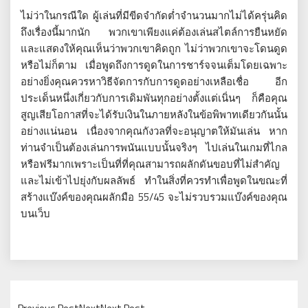
ไม่ว่าในกรณีใด ผู้เล่นที่มีขีดจำกัดต่ำจำนวนมากไม่ได้ครุ่นคิด
ถึงเรื่องนี้มากนัก พวกเขาเพียงแค่ต้องเล่นสไตล์การยืนหยัด
และแสดงให้คุณเห็นว่าพวกเขาคิดถูก ไม่ว่าพวกเขาจะโดนดูด
หรือไม่ก็ตาม เมื่อพูดถึงการดูดในการชาร์จจนเต็มโดยเฉพาะ
อย่างยิ่งคุณควรหาวิธีจัดการกับการดูดอย่างเหลือเชื่อ อีก
ประเด็นหนึ่งเกี่ยวกับการเดิมพันทุกอย่างตั้งแต่เนิ่นๆ ก็คือคุณ
สูญเสียโอกาสที่จะได้รับเงินในภายหลังในข้อพิพาทเดียวกันนั้น
อย่างแน่นอน เนื่องจากคุณกังวลที่จะอนุญาตให้มันเล่น หาก
ท่านจำเป็นต้องเล่นการพนันแบบนั้นจริงๆ ไปเล่นในเกมที่ไกล
หรือฟรีมากเพราะเป็นที่ที่คุณสามารถผลักดันขอบที่ไม่สำคัญ
และไม่เข้าไปยุ่งกับผลลัพธ์ ทำในสิ่งที่ควรทำเพื่อพูดในขณะที่
สร้างแบ๊งค์ของคุณผลักมือ 55/45 จะไม่รวบรวมแบ๊งค์ของคุณ
บนเว็บ