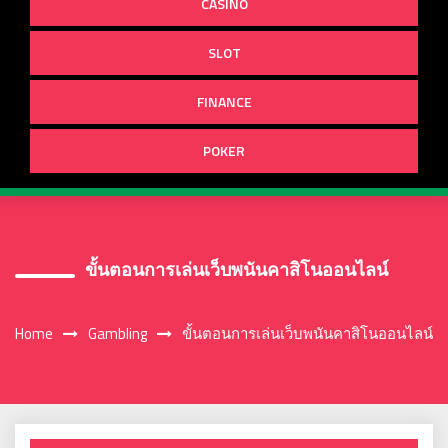
CASINO
SLOT
FINANCE
POKER
ขั้นตอนการเล่นเว็บพนันคาสิโนออนไลน์
Home
Gambling
ขั้นตอนการเล่นเว็บพนันคาสิโนออนไลน์