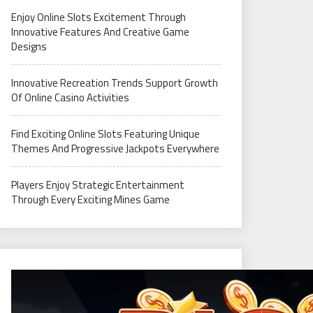
Enjoy Online Slots Excitement Through
Innovative Features And Creative Game
Designs
Innovative Recreation Trends Support Growth
Of Online Casino Activities
Find Exciting Online Slots Featuring Unique
Themes And Progressive Jackpots Everywhere
Players Enjoy Strategic Entertainment
Through Every Exciting Mines Game