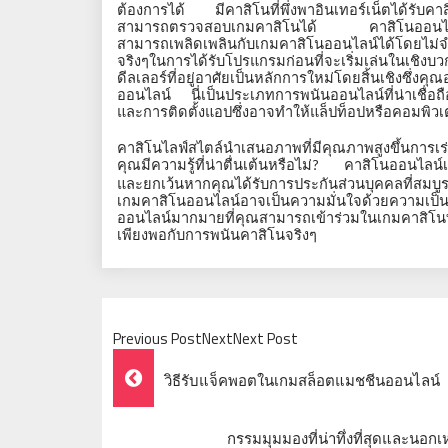
ต้องการได้
มีคาสิโนที่พึ่งพาอินเทอร์เน็ตได้รับคา
สามารถตรวจสอบเกมคาสิโนได้
คาสิโนออนไลน
สามารถเพลิดเพลินกับเกมคาสิโนออนไลน์ได้โดยไม่จำเ
จริงๆในการได้รับโปรแกรมก่อนที่จะเริ่มเล่นในเชิงบ
ดีลเลอร์ที่อยู่อาศัยเป็นหลักการใหม่โดยสิ้นเชิงซึ่ง
ออนไลน์
นี่เป็นประเภทการพนันออนไลน์ที่น่าเชื่อถื
และการติดตั้งแอปซึ่งอาจทำให้แล็ปท็อปหรือคอมพิวเ
คาสิโนไลฟ์สไตล์นำเสนอภาพที่มีคุณภาพสูงขึ้นการเ
คุณมีความรู้ที่น่าตื่นเต้นหรือไม่
คาสิโนออนไลน์เป
?
และยกเว้นหากคุณได้รับการประกันส่วนบุคคลที่สมบูร
เกมคาสิโนออนไลน์อาจเป็นความมั่นใจด้วยความเป็
ออนไลน์มากมายที่คุณสามารถเข้าร่วมในเกมคาสิโนที
เพียงพอกับการพนันคาสิโนจริงๆ
Previous PostNextNext Post
Post
วิธีรับแจ็คพอตในเกมสล็อตแมชชีนออนไลน์
Navigation
กรรมมุมมองที่น่าทึ่งที่สุดและนอ