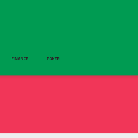
FINANCE
POKER