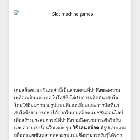
เกมสล็อตแมชชีนเหล่านี้เป็นส่วนผสมที่น่าทึ่งของความ
เพลิดเพลินและเทคโนโลยีซึ่งได้รับการผลิตที่น่าสนใจ
โดยใช้ธีมมากมายรูปแบบที่ยอดเยี่ยมและการบิดที่น่า
สนใจซึ่งสามารถหาได้จากในเกมสล็อตแมชชีนออนไลน์
เพื่อสร้างประสบการณ์ที่น่าทึ่งรวมถึงความกระตือรือร้น
และความเร่าร้อนในแต่ละรุ่น
วิธี เล่น สล็อต
มีรูปแบบเกม
สล็อตแมชชีนหลากหลายรูปแบบซึ่งสามารถรับรู้ได้จาก