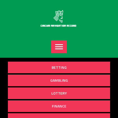
Skip
to
content
BETTING
GAMBLING
LOTTERY
FINANCE