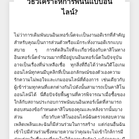
วิธีวิเคราะห์การพนันแบบอิน
ไลน์?
ไม่ว่าการเดิมพันบนอินเทอร์เน็ตจะเป็นงานอดิเรกที่สำคัญ
สำหรับคุณเป็นการส่วนตัวหรือแม้กระทั่งงานอดิเรกแบบ
สบาย ๆ การตัดสินใจที่จะเกี่ยวข้องกับคาสิโนทาง
อินเทอร์เน็ตจำนวนมากที่มีอยู่บนอินเทอร์เน็ตในปัจจุบัน
อาจเป็นเรื่องที่น่าเหลือเชื่อ ทุกสิ่งที่ถือได้ว่าคนวิดีโอเกม
ออนไลน์ทุกคนมีบุคลิกที่เป็นเอกลักษณ์ของตัวเองความ
รักความไม่พอใจและเกมออนไลน์ที่ต้องการ เช่นเดียวกับ
ผู้เข้าร่วมทุกคนที่แตกต่างกันไปดังนั้นสามารถเป็นคาสิโน
ออนไลน์ได้ นี่คือปัจจัยพื้นฐานที่ควรพิจารณาเมื่อซื้อของ
ใกล้กับสถานประกอบการพนันบนอินเทอร์เน็ตที่สามารถ
ตอบสนองข้อกำหนดคาสิโนของคุณและหลังจากนั้นบาง
ส่วน เกี่ยวกับคาสิโนออนไลน์ฉันตรวจสอบความ
เพลิดเพลินและฉันก็มีส่วนร่วมในการสร้าง แต่ก่อนอื่นฉัน
เข้าไปมีส่วนร่วมซึ่งหมายความว่าคุณจะไม่เข้าใกล้การมี