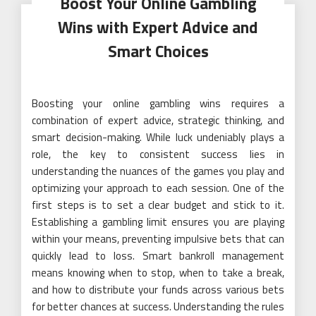
Boost Your Online Gambling
Wins with Expert Advice and
Smart Choices
Boosting your online gambling wins requires a
combination of expert advice, strategic thinking, and
smart decision-making. While luck undeniably plays a
role, the key to consistent success lies in
understanding the nuances of the games you play and
optimizing your approach to each session. One of the
first steps is to set a clear budget and stick to it.
Establishing a gambling limit ensures you are playing
within your means, preventing impulsive bets that can
quickly lead to loss. Smart bankroll management
means knowing when to stop, when to take a break,
and how to distribute your funds across various bets
for better chances at success. Understanding the rules