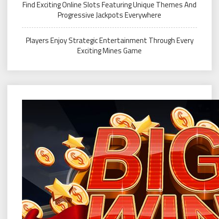
Find Exciting Online Slots Featuring Unique Themes And
Progressive Jackpots Everywhere
Players Enjoy Strategic Entertainment Through Every
Exciting Mines Game