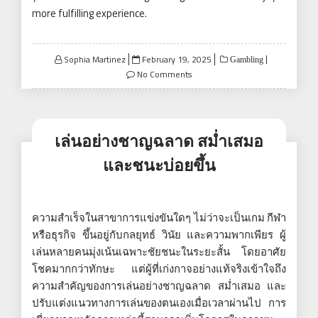
more fulfilling experience.
Posted
Sophia Martinez
February 19, 2025
Gambling
on
No Comments
เล่นอย่างชาญฉลาด สม่ำเสมอ
และชนะบ่อยขึ้น
ความสำเร็จในสาขาการแข่งขันใดๆ ไม่ว่าจะเป็นเกม กีฬา
หรือธุรกิจ ขึ้นอยู่กับกลยุทธ์ วินัย และความพากเพียร ผู้
เล่นหลายคนมุ่งเน้นเฉพาะชัยชนะในระยะสั้น โดยอาศัย
โชคมากกว่าทักษะ แต่ผู้ที่เก่งกาจอย่างแท้จริงเข้าใจถึง
ความสำคัญของการเล่นอย่างชาญฉลาด สม่ำเสมอ และ
ปรับแต่งแนวทางการเล่นของตนเองเมื่อเวลาผ่านไป การ