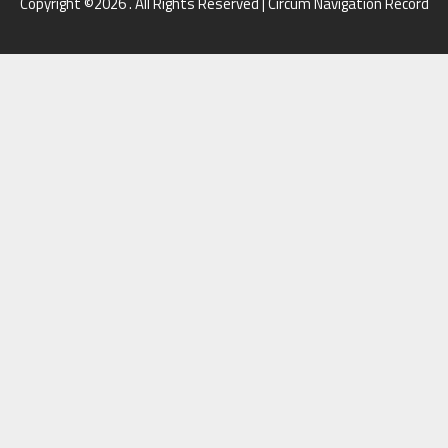
Copyright ©2026 . All Rights Reserved | Circum Navigation Record