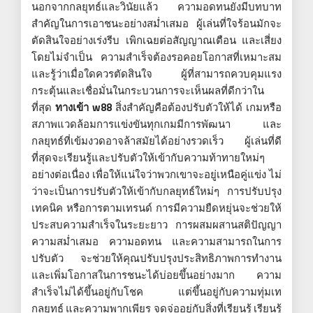
นอกจากกลยุทธ์และวินัยแล้ว ความอดทนยังมีบทบาท
สำคัญในการเอาชนะอย่างสม่ำเสมอ ผู้เล่นที่ใจร้อนมักจะ
ตัดสินใจอย่างเร่งรีบ เพิกเฉยต่อสัญญาณเตือน และเสี่ยง
โดยไม่จำเป็น ความสำเร็จต้องรอคอยโอกาสที่เหมาะสม
และรู้ว่าเมื่อใดควรตัดสินใจ ผู้ที่สามารถควบคุมแรง
กระตุ้นและเชื่อมั่นในกระบวนการจะเห็นผลที่ดีกว่าใน
ที่สุด
ทางเข้า w88
สิ่งสำคัญคือต้องปรับตัวให้ได้ เกมหรือ
สภาพแวดล้อมการแข่งขันทุกเกมมีการพัฒนา และ
กลยุทธ์ที่เข้มงวดอาจล้าสมัยได้อย่างรวดเร็ว ผู้เล่นที่ดี
ที่สุดจะเรียนรู้และปรับตัวให้เข้ากับความท้าทายใหม่ๆ
อย่างต่อเนื่อง เพื่อให้แน่ใจว่าพวกเขาจะอยู่เหนือคู่แข่ง ไม่
ว่าจะเป็นการปรับตัวให้เข้ากับกลยุทธ์ใหม่ๆ การปรับปรุง
เทคนิค หรือการตามเทรนด์ การมีความยืดหยุ่นจะช่วยให้
ประสบความสำเร็จในระยะยาว การผสมผสานสติปัญญา
ความสม่ำเสมอ ความอดทน และความสามารถในการ
ปรับตัว จะช่วยให้คุณปรับปรุงประสิทธิภาพการทำงาน
และเพิ่มโอกาสในการชนะได้บ่อยขึ้นอย่างมาก ความ
สำเร็จไม่ได้ขึ้นอยู่กับโชค แต่ขึ้นอยู่กับความทุ่มเท
กลยุทธ์ และความพากเพียร จดจ่ออยู่กับสิ่งที่เรียนรู้ เรียนรู้