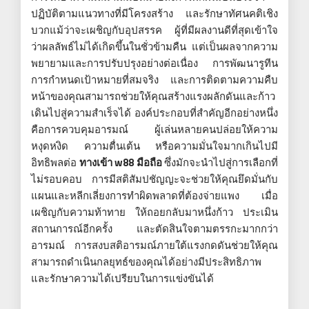
ปฏิบัติตามแนวทางที่มีโครงสร้าง และรักษาทัศนคติเชิง
บวกแม้ว่าจะเผชิญกับอุปสรรค ผู้ที่มีผลงานดีที่สุดเข้าใจ
ว่าผลลัพธ์ไม่ได้เกิดขึ้นในชั่วข้ามคืน แต่เป็นผลจากความ
พยายามและการปรับปรุงอย่างต่อเนื่อง การพัฒนารูทีน
การกำหนดเป้าหมายที่สมจริง และการติดตามความคืบ
หน้าของคุณสามารถช่วยให้คุณสร้างแรงผลักดันและก้าว
เดินไปสู่ความสำเร็จได้ องค์ประกอบที่สำคัญอีกอย่างหนึ่ง
คือการควบคุมอารมณ์ ผู้เล่นหลายคนปล่อยให้ความ
หงุดหงิด ความตื่นเต้น หรือความมั่นใจมากเกินไปมี
อิทธิพลต่อ
ทางเข้า w88 มือถือ
ซึ่งมักจะนำไปสู่การเลือกที่
ไม่รอบคอบ การมีสติสัมปชัญญะจะช่วยให้คุณยึดมั่นกับ
แผนและหลีกเลี่ยงการทำผิดพลาดที่ต้องจ่ายแพง เมื่อ
เผชิญกับความท้าทาย ให้ถอยกลับมาหนึ่งก้าว ประเมิน
สถานการณ์อีกครั้ง และตัดสินใจตามตรรกะมากกว่า
อารมณ์ การสงบสติอารมณ์ภายใต้แรงกดดันช่วยให้คุณ
สามารถดำเนินกลยุทธ์ของคุณได้อย่างมีประสิทธิภาพ
และรักษาความได้เปรียบในการแข่งขันได้