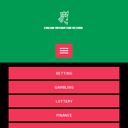
Skip
to
content
BETTING
GAMBLING
LOTTERY
FINANCE