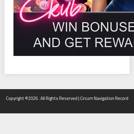
Copyright ©2026 . All Rights Reserved | Circum Navigation Record